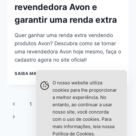
revendedora Avon e
garantir uma renda extra
Quer ganhar uma renda extra vendendo
produtos Avon? Descubra como se tornar
uma revendedora Avon hoje mesmo, faça o
cadastro agora no site oficial!
DESCUBRA
SAIBA MAIS...
COMO
O nosso website utiliza
SER
cookies para lhe proporcionar
UMA
a melhor experiência. No
REVENDEDORA
Navegação
Página
1
2
3
4
…
6
AVON
entanto, ao continuar a usar
E
nosso site, você concorda
da
Anterior
Página
GARANTIR
com o uso de cookies. Para
UMA
mais informações, leia nossa
Página
Seguinte
RENDA
Política de Cookies
.
EXTRA