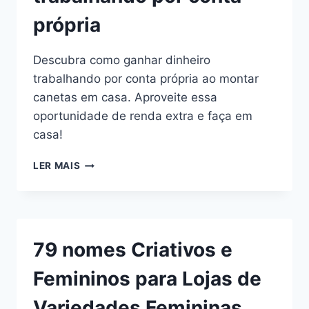
CONFORTO
própria
DO
LAR
Descubra como ganhar dinheiro
trabalhando por conta própria ao montar
canetas em casa. Aproveite essa
oportunidade de renda extra e faça em
casa!
TRABALHE
LER MAIS
EM
CASA
COM
MONTAGEM
DE
79 nomes Criativos e
CANETAS:
GANHE
Femininos para Lojas de
DINHEIRO
TRABALHANDO
Variedades Femininas
POR