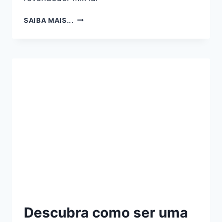
MIX
SAIBA MAIS...
LAR:
COMO
SE
CADASTRAR
E
LUCRAR
COMO
REVENDEDOR
MIX
LAR
–
GUIA
COMPLETO
Descubra como ser uma