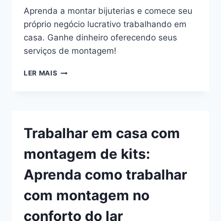
Aprenda a montar bijuterias e comece seu
próprio negócio lucrativo trabalhando em
casa. Ganhe dinheiro oferecendo seus
serviços de montagem!
MONTAGEM
LER MAIS
DE
BIJUTERIAS:
GANHE
RENDA
EXTRA
Trabalhar em casa com
TRABALHANDO
EM
montagem de kits:
CASA
EM
Aprenda como trabalhar
2023
com montagem no
conforto do lar