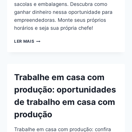
sacolas e embalagens. Descubra como
ganhar dinheiro nessa oportunidade para
empreendedoras. Monte seus próprios
horários e seja sua própria chefe!
TRABALHAR
LER MAIS
EM
CASA
COM
MONTAGEM
DE
Trabalhe em casa com
SACOLAS:
OPORTUNIDADE
produção: oportunidades
PARA
EMPREENDEDORAS
de trabalho em casa com
NA
MONTAGEM
produção
DE
SACOLAS
Trabalhe em casa com produção: confira