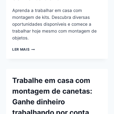
Aprenda a trabalhar em casa com
montagem de kits. Descubra diversas
oportunidades disponíveis e comece a
trabalhar hoje mesmo com montagem de
objetos.
TRABALHAR
LER MAIS
EM
CASA
COM
MONTAGEM
DE
Trabalhe em casa com
KITS:
APRENDA
montagem de canetas:
COMO
TRABALHAR
Ganhe dinheiro
COM
MONTAGEM
trabalhando por conta
NO