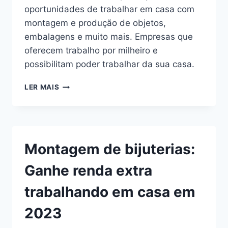
oportunidades de trabalhar em casa com
montagem e produção de objetos,
embalagens e muito mais. Empresas que
oferecem trabalho por milheiro e
possibilitam poder trabalhar da sua casa.
TRABALHE
LER MAIS
EM
CASA
COM
PRODUÇÃO:
OPORTUNIDADES
Montagem de bijuterias:
DE
TRABALHO
Ganhe renda extra
EM
CASA
trabalhando em casa em
COM
PRODUÇÃO
2023