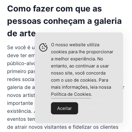
Como fazer com que as
pessoas conheçam a galeria
de arte
O nosso website utiliza
Se você é um empreendedor de galeria de arte,
cookies para lhe proporcionar
deve ter em mente o quão importante é atrair o
a melhor experiência. No
público-alvo para conhecer sua galeria. O
entanto, ao continuar a usar
primeiro passo é montar um site e divulgá-lo nas
nosso site, você concorda
redes sociais e mídias especializadas em arte. A
com o uso de cookies. Para
mais informações, leia nossa
galeria de arte é uma ótima maneira de conhecer
Política de Cookies
.
novos artistas e estilos de arte, por isso é
importante que o público saiba sobre sua
Aceitar
existência. Além disso, oferecer exposições e
eventos temáticos pode ser uma ótima maneira
de atrair novos visitantes e fidelizar os clientes