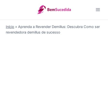
Pular
para
o
Conteúdo
Início
»
Aprenda a Revender Demillus: Descubra Como ser
revendedora demillus de sucesso