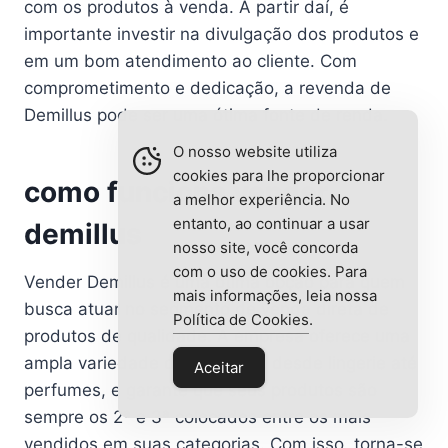
com os produtos à venda. A partir daí, é
importante investir na divulgação dos produtos e
em um bom atendimento ao cliente. Com
comprometimento e dedicação, a revenda de
Demillus pode ser uma ótima fonte de renda.
O nosso website utiliza
cookies para lhe proporcionar
como funciona vender
a melhor experiência. No
entanto, ao continuar a usar
demillus
nosso site, você concorda
com o uso de cookies. Para
Vender Demillus é uma ótima opção para quem
mais informações, leia nossa
busca atuar no segmento de venda direta de
Política de Cookies
.
produtos de qualidade. A empresa oferece uma
ampla variedade de produtos, desde lingerie até
Aceitar
perfumes, e garante que seus produtos são
sempre os 2ª e 3ª colocados entre os mais
vendidos em suas categorias. Com isso, torna-se