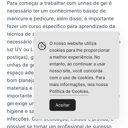
Para começar a trabalhar com unhas de gel é
necessário ter um conhecimento básico de
manicure e pedicure, além disso, é importante
fazer um curso específico para aprendizado da
técnica de aplicação de unhas de gel. Também é
necessário investir em materiais como: cabine de
O nosso website utiliza
luz UV ou LED, lixas, pincéis, tips (unhas
cookies para lhe proporcionar
a melhor experiência. No
postiças), gel UV ou LED, primer e removedor de
entanto, ao continuar a usar
unhas de gel. Além disso, é preciso ter um
nosso site, você concorda
espaço adequado para atender as clientes e um
com o uso de cookies. Para
bom planejamento financeiro para a compra de
mais informações, leia nossa
materiais e investimento inicial no negócio. É
Política de Cookies
.
importante destacar que trabalhar com unhas de
gel exige um alto grau de preocupação com a
Aceitar
higiene e sanitização dos materiais para evitar
infecções. Com dedicação, estudo e prática, é
possível se tornar um profissional de sucesso