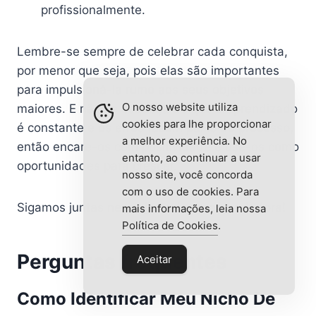
profissionalmente.
Lembre-se sempre de celebrar cada conquista,
por menor que seja, pois elas são importantes
para impulsioná-la rumo aos seus objetivos
O nosso website utiliza
maiores. E não se esqueça de que o aprendizado
cookies para lhe proporcionar
é constante e os erros fazem parte do processo,
a melhor experiência. No
então encare-os com positividade e use-os como
entanto, ao continuar a usar
oportunidades para crescer.
nosso site, você concorda
com o uso de cookies. Para
Sigamos juntas nessa jornada empreendedora!
mais informações, leia nossa
Política de Cookies
.
Perguntas frequentes
Aceitar
Como Identificar Meu Nicho De